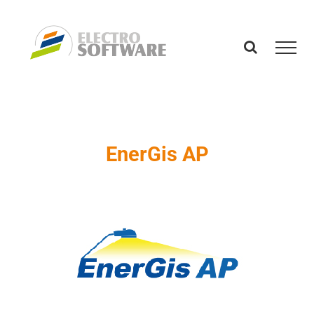
Skip
to
content
EnerGis AP