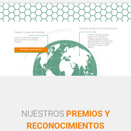
Software de Gestión en la Distribución:
Desde el corazón de Colombia
Creamos software innovador
basado en los sistemas de
Creemos en el talento Colombiano
inteligencia geográfica para la
que para nosotros es un sello de
gestión integral de las empresas de
excelencia
distribución de servicios públicos
domiciliarios, oil & gas y sector
gobierno.
TRABAJE CON NOSOTROS
NUESTROS
PREMIOS Y
RECONOCIMIENTOS