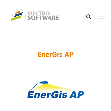
Skip
to
content
EnerGis AP