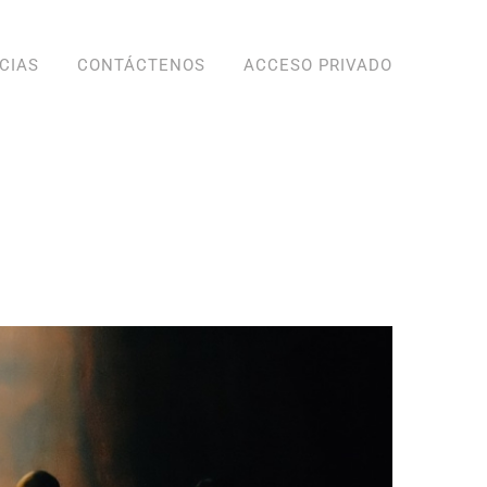
CIAS
CONTÁCTENOS
ACCESO PRIVADO
ectro Software Patrocinador del 24vo Festival Abrapalabra