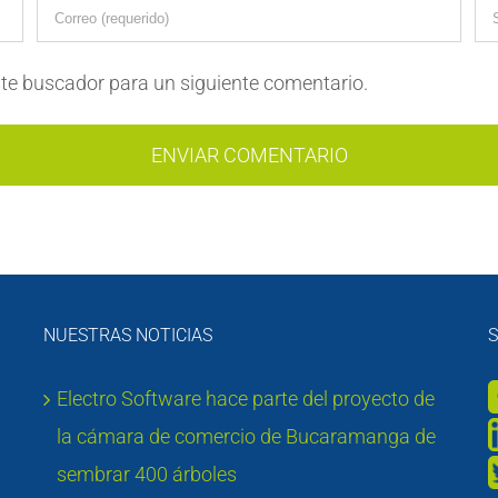
te buscador para un siguiente comentario.
NUESTRAS NOTICIAS
S
Electro Software hace parte del proyecto de
la cámara de comercio de Bucaramanga de
sembrar 400 árboles