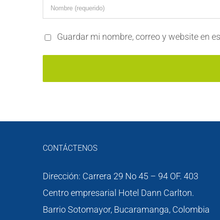
Guardar mi nombre, correo y website en es
CONTÁCTENOS
Dirección: Carrera 29 No 45 – 94 OF. 403
Centro empresarial Hotel Dann Carlton.
Barrio Sotomayor, Bucaramanga, Colombia