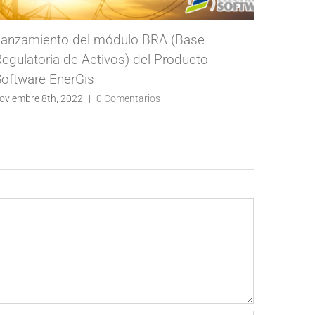
Lanzamiento del módulo BRA (Base
Lanzam
egulatoria de Activos) del Producto
– Con
oftware EnerGis
septiemb
oviembre 8th, 2022
|
0 Comentarios