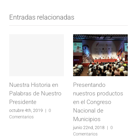
Entradas relacionadas
Nuestra Historia en
Presentando
Palabras de Nuestro
nuestros productos
Presidente
en el Congreso
Nacional de
octubre 4th, 2019
|
0
Comentarios
Municipios
junio 22nd, 2018
|
0
Comentarios