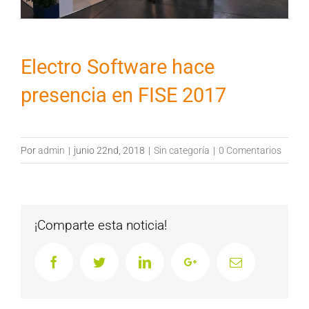
Electro Software hace
presencia en FISE 2017
Por
admin
|
junio 22nd, 2018
|
Sin categoría
|
0 Comentarios
¡Comparte esta noticia!
Facebook
Twitter
LinkedIn
Google+
Email