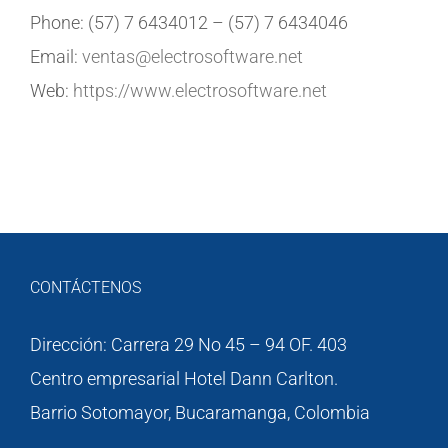
Phone: (57) 7 6434012 – (57) 7 6434046
Email:
ventas@electrosoftware.net
Web:
https://www.electrosoftware.net
CONTÁCTENOS
Dirección: Carrera 29 No 45 – 94 OF. 403
Centro empresarial Hotel Dann Carlton.
Barrio Sotomayor, Bucaramanga, Colombia